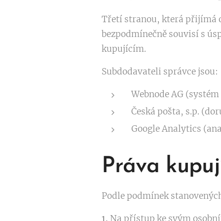
Třetí stranou, která přijímá
bezpodmínečně souvisí s ús
kupujícím.
Subdodavateli správce jsou:
Webnode AG (systém 
Česká pošta, s.p. (dor
Google Analytics (an
Práva kupuj
Podle podmínek stanovených
1.
Na přístup ke svým osobn