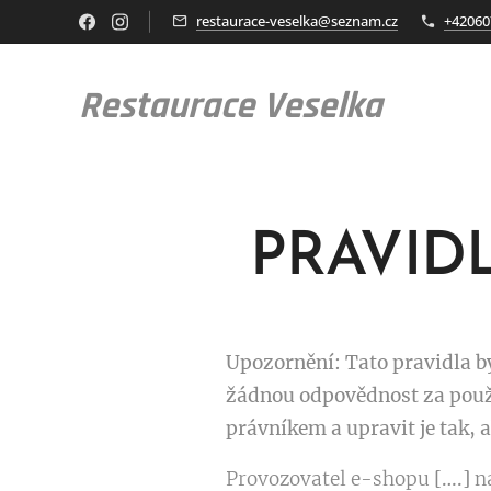
restaurace-veselka@seznam.cz
+42060
Restaurace Veselka
PRAVID
Upozornění: Tato pravidla b
žádnou odpovědnost za použ
právníkem a upravit je tak,
Provozovatel e-shopu
[….]
n