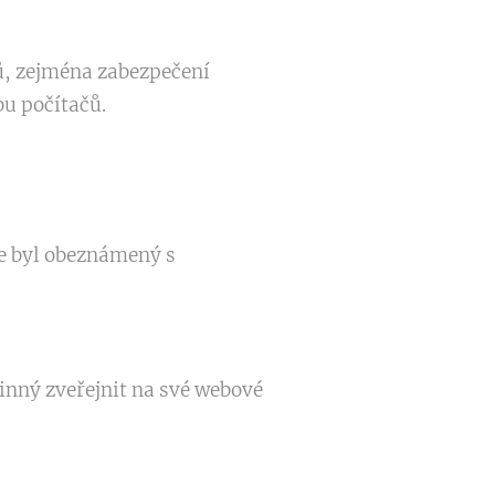
jů, zejména zabezpečení
u počítačů.
že byl obeznámený s
inný zveřejnit na své webové