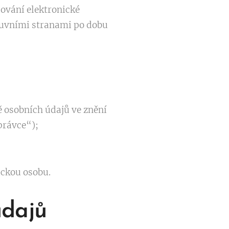
ování elektronické
luvními stranami po dobu
ě osobních údajů ve znění
právce“);
ickou osobu.
údajů