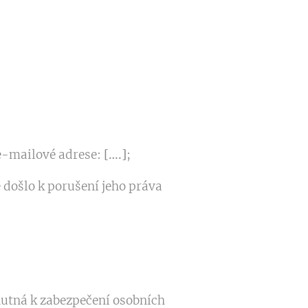
e-mailové adrese:
[….]
;
 došlo k porušení jeho práva
nutná k zabezpečení osobních