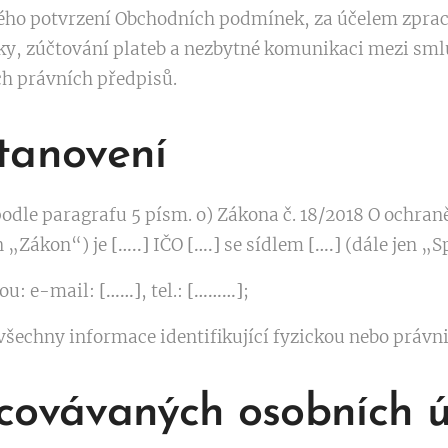
ého potvrzení Obchodních podmínek, za účelem zprac
ky, zúčtování plateb a nezbytné komunikaci mezi sm
h právních předpisů.
tanovení
dle paragrafu 5 písm. o) Zákona č. 18/2018 O ochran
n „Zákon“) je
[…..]
IČO
[….]
se sídlem
[….]
(dále jen „S
sou: e-mail:
[……]
, tel.:
[………]
;
všechny informace identifikující fyzickou nebo právn
covávaných osobních 