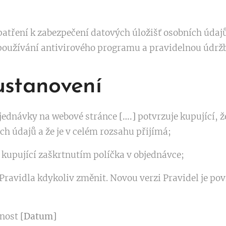
opatření k zabezpečení datových úložišť osobních úda
 používání antivirového programu a pravidelnou údržb
ustanovení
bjednávky na webové stránce
[….]
potvrzuje kupující, 
 údajů a že je v celém rozsahu přijímá;
 kupující zaškrtnutím políčka v objednávce;
Pravidla kdykoliv změnit. Novou verzi Pravidel je pov
tnost
[Datum]