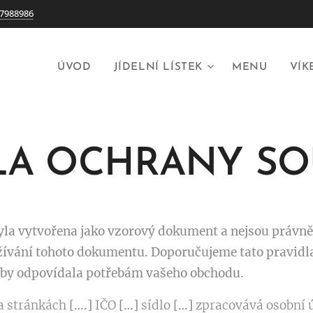
7988986
ÚVOD
JÍDELNÍ LÍSTEK
MENU
VÍK
LA OCHRANY S
yla vytvořena jako vzorový dokument a nejsou právn
ívání tohoto dokumentu. Doporučujeme tato pravidla
 aby odpovídala potřebám vašeho obchodu.
a stránkách
[….]
IČO
[…]
sídlo
[…]
zpracovává osobní 