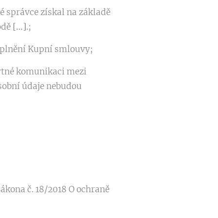
é správce získal na základě
odě
[…]
.;
 plnění Kupní smlouvy;
bytné komunikaci mezi
sobní údaje nebudou
Zákona č. 18/2018 O ochraně