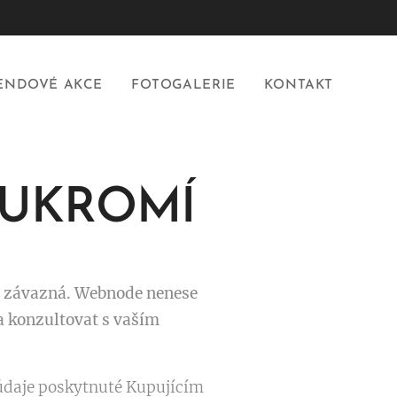
ENDOVÉ AKCE
FOTOGALERIE
KONTAKT
OUKROMÍ
ě závazná. Webnode nenese
 konzultovat s vaším
údaje poskytnuté Kupujícím