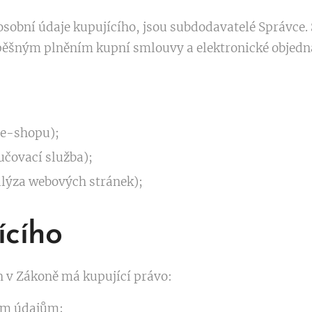
 osobní údaje kupujícího, jsou subdodavatelé Správce
pěšným plněním kupní smlouvy a elektronické objed
e-shopu);
učovací služba);
alýza webových stránek);
ícího
 v Zákoně má kupující právo:
ím údajům;