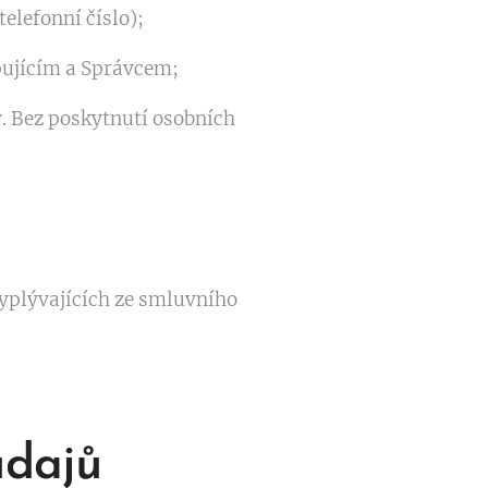
elefonní číslo);
pujícím a Správcem;
 Bez poskytnutí osobních
yplývajících ze smluvního
údajů